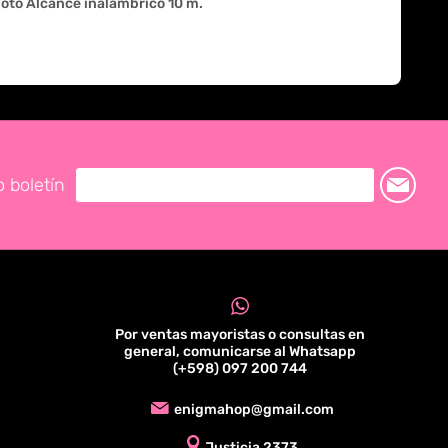
oto Alcance inalámbrico 10 m.
o boletín
Por ventas mayoristas o consultas en
general, comunicarse al Whatsapp
(+598) 097 200 744
enigmahop@gmail.com
Justicia 2373