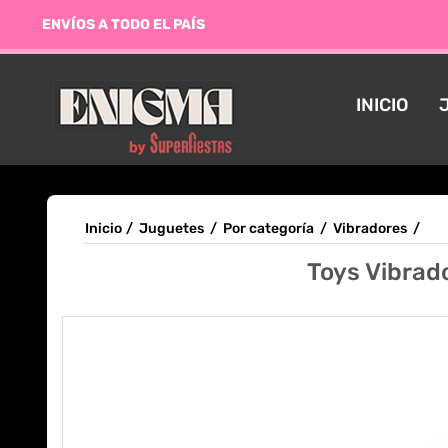
ENVÍOS A TODO EL PAÍS
INICIO
Inicio
/
Juguetes
/
Por categoría
/
Vibradores
/
Toys Vibrad