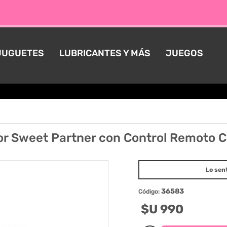
JUGUETES
LUBRICANTES Y MÁS
JUEGOS
or Sweet Partner con Control Remoto 
Lo sen
36583
Código:
$U 990