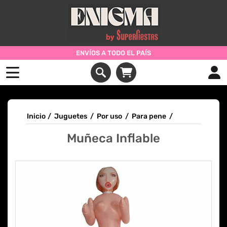
ENVÍOS A TODO EL PAÍS
Inicio
/
Juguetes
/
Por uso
/
Para pene
/
Muñeca Inflable