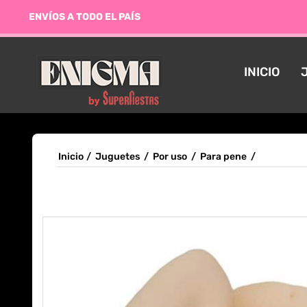
ENVÍOS A TODO EL PAÍS
INICIO
Inicio
/
Juguetes
/
Por uso
/
Para pene
/