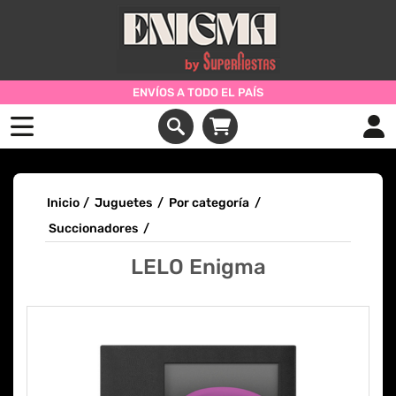
ENVÍOS A TODO EL PAÍS
Inicio
/
Juguetes
/
Por categoría
/
Succionadores
/
LELO Enigma