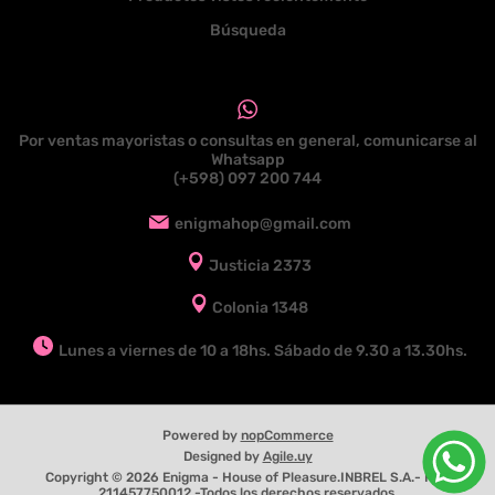
Búsqueda
Por ventas mayoristas o consultas en general, comunicarse al
Whatsapp
(+598) 097 200 744
enigmahop@gmail.com
Justicia 2373
Colonia 1348
Lunes a viernes de 10 a 18hs. Sábado de 9.30 a 13.30hs.
Powered by
nopCommerce
Designed by
Agile.uy
Copyright © 2026 Enigma - House of Pleasure.INBREL S.A.- RUT
211457750012 -Todos los derechos reservados.