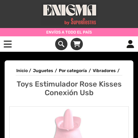
ENVÍOS A TODO EL PAÍS
Inicio
/
Juguetes
/
Por categoría
/
Vibradores
/
Toys Estimulador Rose Kisses
Conexión Usb