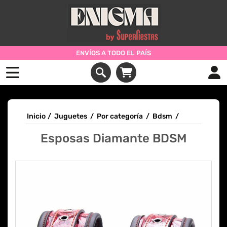
ENVÍOS A TODO EL PAÍS
Inicio
/
Juguetes
/
Por categoría
/
Bdsm
/
Esposas Diamante BDSM