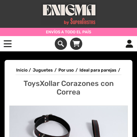
ENVÍOS A TODO EL PAÍS
Inicio
/
Juguetes
/
Por uso
/
Ideal para parejas
/
ToysXollar Corazones con
Correa