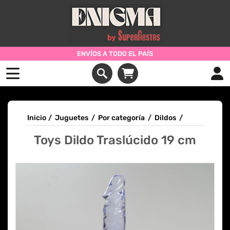
ENVÍOS A TODO EL PAÍS
Inicio
/
Juguetes
/
Por categoría
/
Dildos
/
Toys Dildo Traslúcido 19 cm