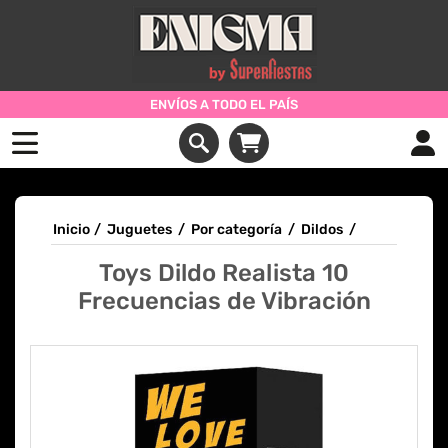
ENVÍOS A TODO EL PAÍS
Inicio
/
Juguetes
/
Por categoría
/
Dildos
/
Toys Dildo Realista 10
Frecuencias de Vibración