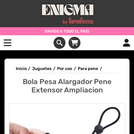
ENVÍOS A TODO EL PAÍS
Inicio
/
Juguetes
/
Por uso
/
Para pene
/
Bola Pesa Alargador Pene
Extensor Ampliacion