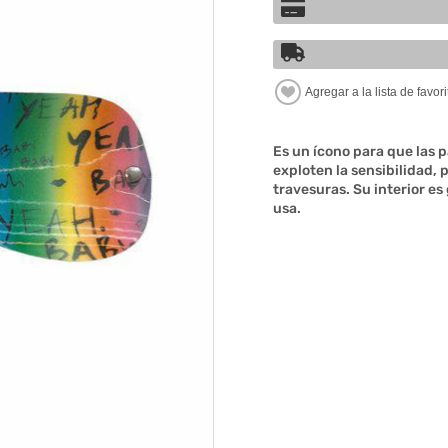
Es un ícono para que las 
exploten la sensibilidad,
travesuras. Su interior e
usa.