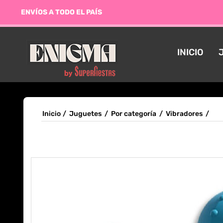
ENVÍOS A TODO EL PAÍS
INICIO
Inicio
/
Juguetes
/
Por categoría
/
Vibradores
/