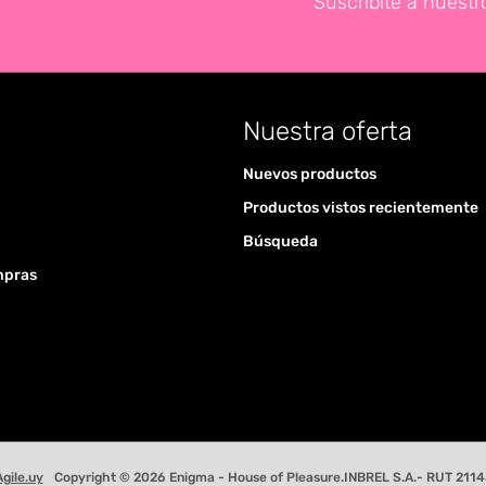
Suscribite a nuestr
Nuestra oferta
Nuevos productos
Productos vistos recientemente
Búsqueda
mpras
Agile.uy
Copyright © 2026 Enigma - House of Pleasure.INBREL S.A.- RUT 2114