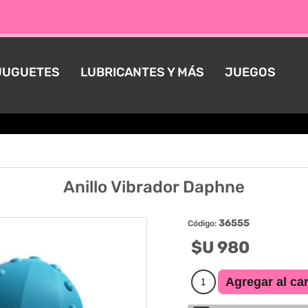
JUGUETES
LUBRICANTES Y MÁS
JUEGOS
Anillo Vibrador Daphne
36555
Código:
$U 980