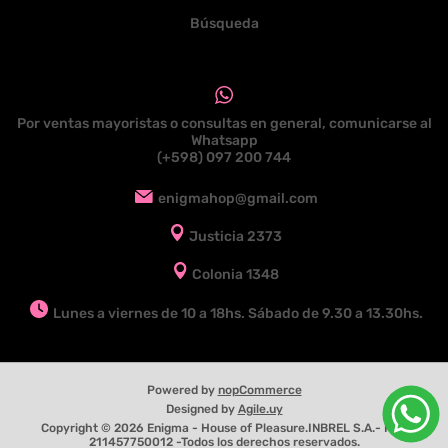
Búsqueda
Por ventas mayoristas o consultas en general, comunicarse al
Whatsapp
(+598) 097 200 744
enigmahop@gmail.com
Justicia 2373
Colonia 1348
Lunes a viernes de 10 a 18hs. Sábado de 9.30 a 13.30hs.
Powered by
nopCommerce
Designed by
Agile.uy
Copyright © 2026 Enigma - House of Pleasure.INBREL S.A.- RUT
211457750012 -Todos los derechos reservados.