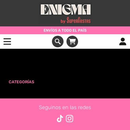
ENVÍOS A TODO EL PAÍS
Productos etiquetados con ' numer
7 '
CATEGORÍAS
Seguinos en las redes