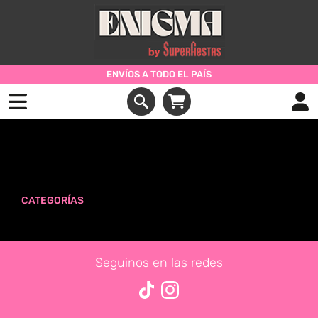
ENVÍOS A TODO EL PAÍS
Productos etiquetados con ' george
pig '
CATEGORÍAS
Seguinos en las redes