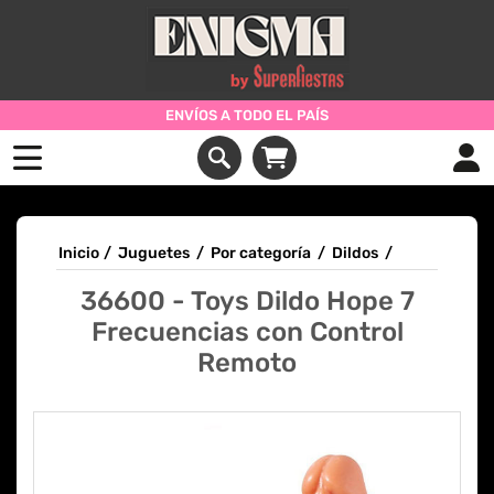
ENVÍOS A TODO EL PAÍS
Inicio
/
Juguetes
/
Por categoría
/
Dildos
/
36600 - Toys Dildo Hope 7
Frecuencias con Control
Remoto