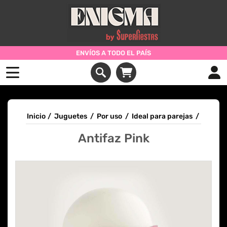
ENVÍOS A TODO EL PAÍS
Inicio
/
Juguetes
/
Por uso
/
Ideal para parejas
/
Antifaz Pink