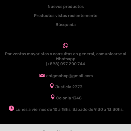
Nuevos productos
Productos vistos recientemente
Búsqueda
Por ventas mayoristas o consultas en general, comunicarse al
Whatsapp
(+598) 097 200 744
enigmahop@gmail.com
Justicia 2373
Colonia 1348
Lunes a viernes de 10 a 18hs. Sábado de 9.30 a 13.30hs.