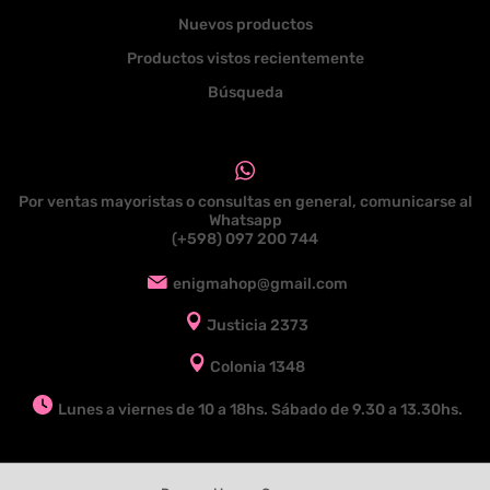
Nuevos productos
Productos vistos recientemente
Búsqueda
Por ventas mayoristas o consultas en general, comunicarse al
Whatsapp
(+598) 097 200 744
enigmahop@gmail.com
Justicia 2373
Colonia 1348
Lunes a viernes de 10 a 18hs. Sábado de 9.30 a 13.30hs.