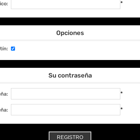
*
ico:
Opciones
tín:
Su contraseña
*
ña:
*
eña: