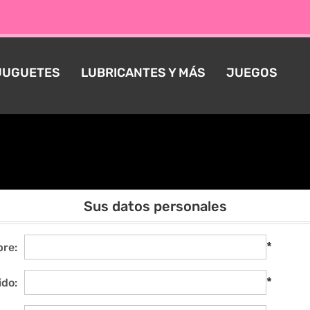
JUGUETES
LUBRICANTES Y MÁS
JUEGOS
Registrarse
Sus datos personales
*
re:
*
ido: