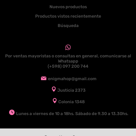
Nuevos productos
Productos vistos recientemente
Búsqueda
Por ventas mayoristas o consultas en general, comunicarse al
Whatsapp
(+598) 097 200 744
enigmahop@gmail.com
Justicia 2373
Colonia 1348
Lunes a viernes de 10 a 18hs. Sábado de 9.30 a 13.30hs.